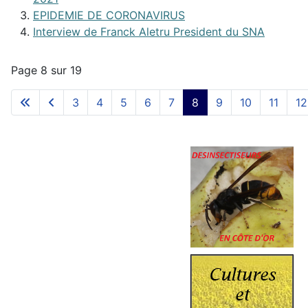
EPIDEMIE DE CORONAVIRUS
Interview de Franck Aletru President du SNA
Page 8 sur 19
3
4
5
6
7
8
9
10
11
12