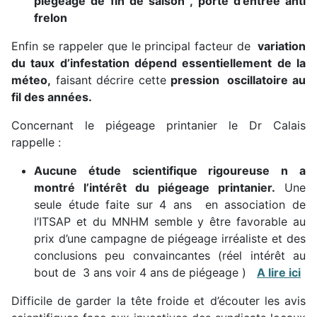
piégeage de fin de saison , porte d’entrée anti
frelon
Enfin se rappeler que le principal facteur de
variation
du taux d’infestation dépend essentiellement de la
méteo,
faisant décrire cette
pression oscillatoire au
fil des années.
Concernant le piégeage printanier le Dr Calais
rappelle :
Aucune étude scientifique rigoureuse n a
montré l’intérêt du piégeage printanier.
Une
seule étude faite sur 4 ans en association de
l’ITSAP et du MNHM semble y être favorable au
prix d’une campagne de piégeage irréaliste et des
conclusions peu convaincantes (réel intérêt au
bout de 3 ans voir 4 ans de piégeage )
A lire ici
Difficile de garder la tête froide et d’écouter les avis