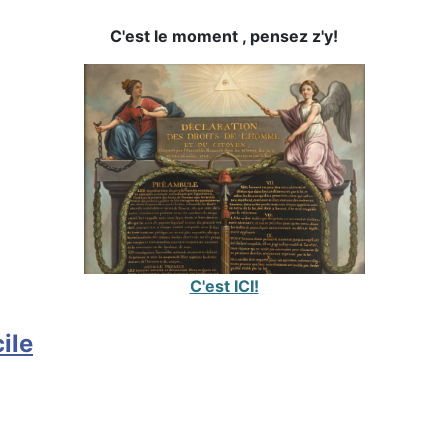
C'est le moment , pensez z'y!
C'est ICI!
ile