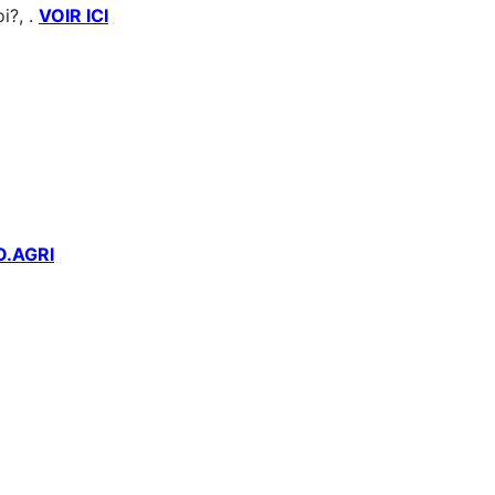
i?, .
VOIR ICI
O.
AGRI